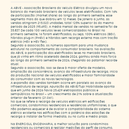
A ABVE - Associação Brasileira do Veículo Elétrico divulgou um novo
balanço do mercado brasileiro de veículos leves eletrificados. Com 16%
de participação (market share) ao longo do primeiro semestre, esse
segmento mais do que dobrou em 12 meses. De janeiro a junho, as
vendas atingiram 215.023 unidades, total 125% superior às do mesmo
período de 2025 (95.493). A média mensal de vendas no semestre foi de
35.837. De cada 100 veículos leves comercializados no Brasil no
primeiro semestre, 16 foram eletrificados, ou seja, 100% elétricos (BEV),
híbridos plug-in (PHEV) e híbridos sem recarga externa mas com tração
elétrica (HEV e HEV flex).
Segundo a associação, os números apontam para uma mudança
estrutural no comportamento do consumidor brasileiro. Na avaliação
da ABVE, a participação dos eletrificados leves no mercado brasileiro,
que já vinha em ritmo acelerado desde 2024, ganhou ainda mais força
ao longo do primeiro semestre de 2026, chegando ao patamar recorde
atual.
Segundo a associação, isso se deve à maior oferta de modelos,
ampliação da concorrência, avanço da infraestrutura de recarga, início
da produção nacional de veículos eletrificados e maior familiaridade
do consumidor com as novas tecnologias.
A expansão das vendas também ocorre em paralelo ao avanço da
infraestrutura de recarga. Apuração da ABVE/Tupi Mobilidade aponta
que em junho de 2026 havia 25.429 eletropostos públicos e
semipúblicos no Brasil – um crescimento de 21% sobre a atualização
anterior de fevereiro (21.061).
No que se refere a recarga de veículos elétricos em edificações
comerciais, condomínios residenciais e residências unifamiliares, o que
não podemos esquecer é de avaliar a compatibilidade do sistema
elétrico existente nas edificações com a potência das estações de
recarga a instalar de forma imediata, ou no curto e médio prazo.
Na ENERGISUL ENGENHARIA, a melhor solução para condomínios
residenciais ou comerciais é realizar medições do perfil de consumo,