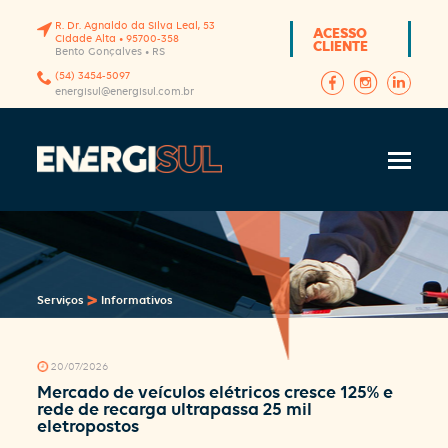
R. Dr. Agnaldo da Silva Leal, 53
ACESSO
Cidade Alta • 95700-358
CLIENTE
Bento Gonçalves • RS
(54) 3454-5097
energisul@energisul.com.br
>
Serviços
Informativos
20/07/2026
Mercado de veículos elétricos cresce 125% e
rede de recarga ultrapassa 25 mil
eletropostos