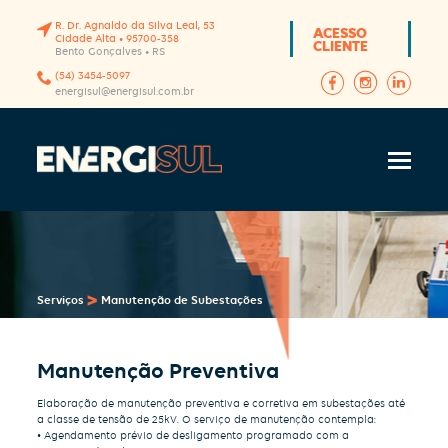
R. Dr. Agnaldo da Silva Leal, 53
ACESSO
Cidade Alta • 95700-358
CLIENTE
Bento Gonçalves • RS
(54) 3454-5097
energisul@energisul.com.br
>
Serviços
Manutenção de Subestações
Manutenção Preventiva
Elaboração de manutenção preventiva e corretiva em subestações até
a classe de tensão de 25kV. O serviço de manutenção contempla:
• Agendamento prévio de desligamento programado com a