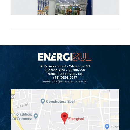
R. Dr. Agnaldo da Silva Leal, 53
Cidade Alta • 95700-358
Bento Gonçalves • RS
(54) 3454-5097
energisul@energisul.com.br